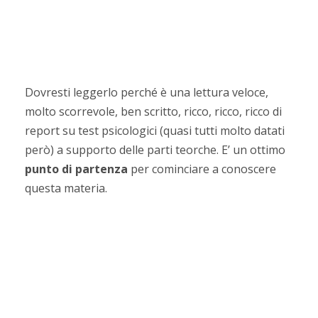
Perché leggere
questo libro
Dovresti leggerlo perché è una lettura veloce,
molto scorrevole, ben scritto, ricco, ricco, ricco di
report su test psicologici (quasi tutti molto datati
però) a supporto delle parti teorche. E’ un ottimo
punto di partenza
per cominciare a conoscere
questa materia.
Perché non
leggere questo
libro